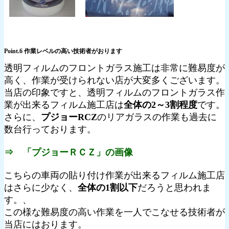
Point.6 作業レベルの高い技術者がおります
透明フィルムのフロントガラス施工は非常に難易度が
高く、作業が受けられない店が大変多くございます。
当店の印象ですと、透明フィルムのフロントガラス作
業が出来るフィルム施工店は
全体の2～3割程度
です。
さらに、
プジョーRCZ
のリアガラスの作業も過去に
数台行っております。
⇒ 「プジョーＲＣＺ」の画像
こちらの車両の貼り付け作業が出来るフィルム施工店
はさらに少なく、
全体の1割以下
だろうと思われま
す。、
この様な難易度の高い作業を一人でこなせる技術者が
当店にはおります。