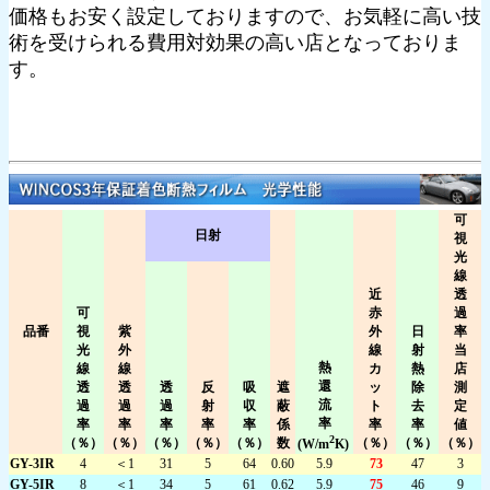
価格もお安く設定しておりますので、お気軽に高い技
術を受けられる費用対効果の高い店となっておりま
す。
可
日射
視
光
線
近
透
可
赤
過
品番
視
紫
外
日
率
光
外
線
射
当
熱
線
線
カ
熱
店
還
透
透
透
反
吸
遮
ッ
除
測
流
過
過
過
射
収
蔽
ト
去
定
率
率
率
率
率
率
係
率
率
値
2
（％）
（％）
（％）
（％）
（％）
数
（％）
（％）
（％）
(W/m
K)
GY-3IR
4
＜1
31
5
64
0.60
5.9
73
47
3
GY-5IR
8
＜1
34
5
61
0.62
5.9
75
46
9