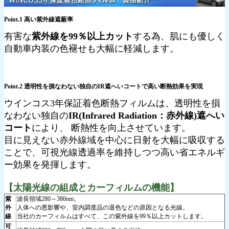
Point.1 高い紫外線遮蔽率
有害な
紫外線を99％以上カット
する為、肌にも優しく
自動車内装の色褪せも大幅に軽減します。
Point.2 透明性を損なわない独自のIR遮へいコートで高い断熱効果を実現
ウインコス3年保証着色断熱フィルムは、透明性を損
なわない独自の
IR(Infrared Radiation：赤外線)遮へい
コート
により、 断熱性を向上させています。
目に見えない赤外線域を中心に日射を大幅に吸収する
ことで、可視光線透過率を維持しつつ高い省エネルギ
ー効果を発揮します。
【太陽光線の組成とカーフィルムの機能】
紫
波長領域280～380nm。
外
人体への悪影響や、室内調度品の退色などの原因となる光線。
線
当社のカーフィルムはすべて、この紫外線を99％以上カットします。
可