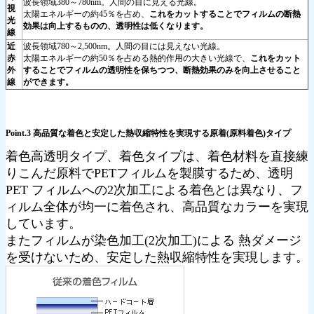
波長領域380～780nm。人間の目に見える光線。
視
太陽エネルギーの約45％を占め、
これをカットすることでフィルムの断熱
光
効果は向上するものの、透明性は低くなります。
線
近
波長領域780～2,500nm。人間の目には見えない光線。
赤
太陽エネルギーの約50％を占める熱的作用の大きい光線で、
これをカット
外
することでフィルムの透明性を保ちつつ、断熱効果のみを向上させること
線
ができます。
Point.3 高品質な着色と安定した熱収縮特性を実現する原着(原料着色)タイプ
着色高透明タイプ、着色タイプは、着色材料を直接練
りこんだ原料でPETフィルムを製膜するため、透明
PET フィルムへの2次加工による着色とは異なり、フ
ィルム全体が均一に着色され、高品質なカラーを実現
しています。
またフィルムが染色加工(2次加工)による 熱ダメージ
を受けないため、安定した熱収縮特性を実現します。