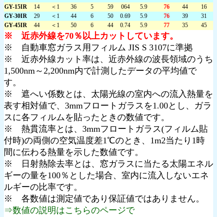
GY-15IR
14
＜1
36
5
59
064
5.9
76
44
16
GY-30IR
29
＜1
44
6
50
0.69
5.9
76
39
31
GY-45IR
44
＜1
50
6
44
0.74
5.9
77
35
45
※ 近赤外線を70％以上カットしています。
※ 自動車窓ガラス用フィルム JIS S 3107に準拠
※ 近赤外線カット率は、近赤外線の波長領域のうち
1,500nm～2,200nm内で計測したデータの平均値で
す。
※ 遮へい係数とは、太陽光線の室内への流入熱量を
表す相対値で、3mmフロートガラスを1.00とし、ガラ
スに各フィルムを貼ったときの数値です。
※ 熱貫流率とは、3mmフロートガラス(フィルム貼
付時)の両側の空気温度差1℃のとき、1m2当たり1時
間に伝わる熱量を示した数値です。
※ 日射熱除去率とは、窓ガラスに当たる太陽エネル
ギーの量を100％とした場合、室内に流入しないエネ
ルギーの比率です。
※ 各数値は測定値であり保証値ではありません。
⇒数値の説明はこちらのページで