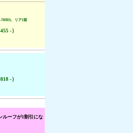
455 -）
818 -）
ンルーフが1割引にな