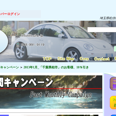
ンバーログイン
埼玉県松伏
｜
｜
｜
｜
間キャンペーン
2013年1月_「千葉県柏市」のお客様、10％引き