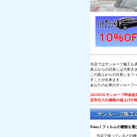
当店ではサンルーフ施工も
真上からの日差しは大変大
この真上からの日差しをフ
すことが出来ます。
あなたのお車のサンルーフ
2023/8/16 サンルーフ料
近年仕入れ価格の値上げが
Point.1 フィルムの種類を
当店で扱っているどの種