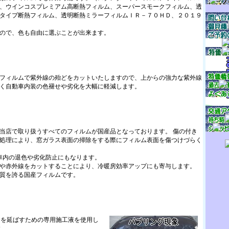
、ウインコスプレミアム高断熱フィルム、スーパースモークフィルム、透
タイプ断熱フィルム、透明断熱ミラーフィルムＩＲ－７０ＨＤ、２０１９
ので、色も自由に選ぶことが出来ます。
フィルムで紫外線の殆どをカットいたしますので、上からの強力な紫外線
く自動車内装の色褪せや劣化を大幅に軽減します。
当店で取り扱うすべてのフィルムが国産品となっております。 傷の付き
処理により、窓ガラス表面の掃除をする際にフィルム表面を傷つけづらく
車内の退色や劣化防止にもなります。
や赤外線をカットすることにより、冷暖房効率アップにも寄与します。
質を誇る国産フィルムです。
命を延ばすための専用施工液を使用し
す。