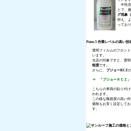
中性洗
とで、
グ現象
抑え、
ってお
Point.5 作業レベルの高
透明フィルムのフロント
います。
当店の印象ですと、透明
程度
です。
さらに、
プジョーRCZ
⇒ 「プジョーＲＣＺ」
こちらの車両の貼り付け
われます。
この様な難易度の高い作
価格もお安く設定してお
す。