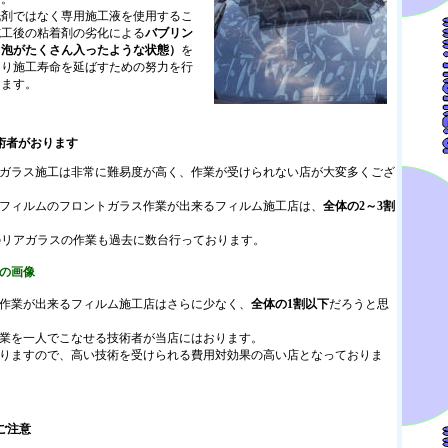
剤ではなく専用施工液を使用するこ
施工後の粘着剤の劣化による
バブリン
（泡がたくさん入ったような状態）
を
より施工寿命を延ばすための努力を行
ります。
い技術者がおります
ガラス施工は非常に難易度が高く、作業が受けられない店が大変多くござ
フィルムのフロントガラス作業が出来るフィルム施工店は、
全体の2～3割
のリアガラスの作業も過去に数台行っております。
の画像
作業が出来るフィルム施工店はさらに少なく、
全体の1割以下
だろうと思
業を一人でこなせる技術者が当店にはおります。
りますので、高い技術を受けられる費用対効果の高い店となっておりま