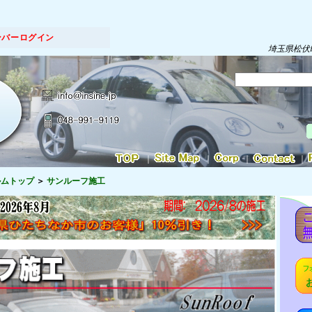
ンバーログイン
埼玉県松伏
｜
｜
｜
｜
ルムトップ
サンルーフ施工