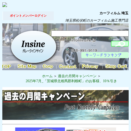
カーフィルム 埼玉
ポイントメンバーログイン
埼玉県松伏町のカーフィルム施工専門店
｜
｜
｜
｜
｜
ホーム
過去の月間キャンペーン
2025年7月_「茨城県北相馬郡利根町」のお客様、10％引き