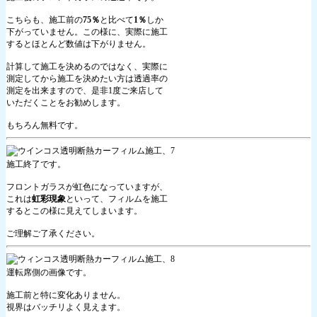
こちらも、施工前の
75％
と比べて
1％
しか
下がっていません。この様に、実際に施工
するとほとんど数値は下がりません。
計算して施工を決めるのではなく、実際に
測定してから施工を決めたい方は透過率の
測定を出来ますので、是非1度ご来店して
いただくことをお勧めします。
もちろん無料です。
施工終了です。
フロントガラスが虹色になっていますが、
これは
虹彩現象
といって、フィルムを施工
するとこの様に見えてしまいます。
ご理解ご了承ください。
運転席側の画像です。
施工前と特に変化ありません。
視界はバッチリよく見えます。