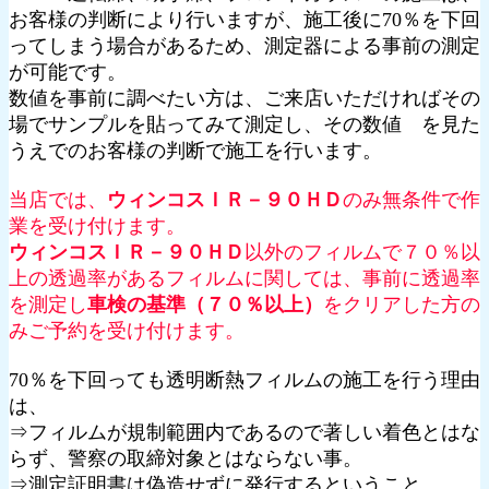
お客様の判断により行いますが、施工後に70％を下回
ってしまう場合があるため、測定器による事前の測定
が可能です。
数値を事前に調べたい方は、ご来店いただければその
場でサンプルを貼ってみて測定し、その数値 を見た
うえでのお客様の判断で施工を行います。
当店では、
ウィンコスＩＲ－９０ＨＤ
のみ無条件で作
業を受け付けます。
ウィンコスＩＲ－９０ＨＤ
以外のフィルムで７０％以
上の透過率があるフィルムに関しては、事前に透過率
を測定し
車検の基準（７０％以上）
をクリアした方の
みご予約を受け付けます。
70％を下回っても透明断熱フィルムの施工を行う理由
は、
⇒フィルムが規制範囲内であるので著しい着色とはな
らず、警察の取締対象とはならない事。
⇒測定証明書は偽造せずに発行するということ。