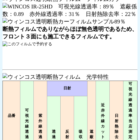
断熱フィルムでありながらほぼ無色透明であるため、
フロント３面にも施工できるフィルムです。
可
日射
視
光
線
近
透
可
赤
過
品番
視
紫
外
日
率
光
外
線
射
当
線
線
カ
熱
店
透
透
透
反
吸
遮
ッ
除
測
過
過
過
射
収
蔽
ト
去
定