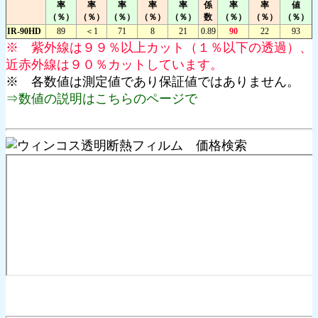
率
率
率
率
率
係
率
率
値
（％）
（％）
（％）
（％）
（％）
数
（％）
（％）
（％）
IR-90HD
89
＜1
71
8
21
0.89
90
22
93
※ 紫外線は９９％以上カット（１％以下の透過）、
近赤外線は９０％カットしています。
※ 各数値は測定値であり保証値ではありません。
⇒数値の説明はこちらのページで