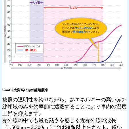
Point.3 大変高い赤外線遮蔽率
抜群の透明性を誇りながら、熱エネルギーの高い赤外
線領域のみを効率的に遮蔽することにより車内の温度
上昇を抑えます。
赤外線の中でも最も熱さを感じる近赤外線の波長
（1,500nm～2,200nm）では
90％以上
をカット。鋭い