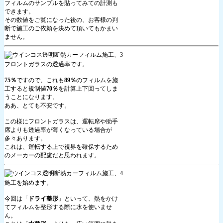
フィルムのサンプルを貼ってみての計測も
できます。
その数値をご覧になった後の、お客様の判
断で施工のご依頼を決めて頂いてもかまい
ません。
フロントガラスの透過率です。
75％
ですので、これも
89％
のフィルムを施
工すると規制値
70％
を計算上下回ってしま
うことになります。
ああ、とても不安です。
この様にフロントガラスは、運転席や助手
席よりも透過率が薄くなっている場合が
多々あります。
これは、運転する上で視界を確保するため
のメーカーの配慮だと思われます。
施工を始めます。
今回は「
ドライ整形
」といって、熱をかけ
てフィルムを整形する際に水を使いませ
ん。