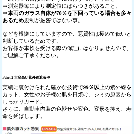
⇒測定器毎により測定値にばらつきがあること。
⇒
車両のガラス自体が70％を下回っている場合も多々
あるため
規制が厳密ではない事。
などを根拠にしていますので、悪質性は極めて低いと
判断しているためです。
お客様が車検を受ける際の保証にはなりませんので、
ご理解ご了承ください。
Point.2 大変高い紫外線遮蔽率
実績に裏付けられた確かな技術で
99％以上
の紫外線を
カット。女性やお子様の肌を日焼け、シミの原因から
しっかりガード。
さらに、自動車内装の色褪せや変色、変形を抑え、寿
命を延ばします。