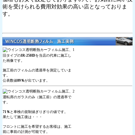
術を受けられる費用対効果の高い店となっておりま
す。
旧タイプの
IR-25HD
を当店の代車に施工し
た画像です。
施工前のフィルムの透過率を測定していま
す。
公表数値
89％
が出ています。
運転席のガラスのみ（施工前）の透過率で
す。
71％
と車検の規制値ぎりぎりの値です。
果たして施工後は・・・
フロントに施工を希望するお客様は、施工
前に事前の計測が可能です。