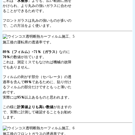
これは「
水整形
」よりも、広い範囲に熱を
かけられ、より丸みの強いガラスに合わせ
ることができるためです。
フロントガラスは丸みの強いものが多いの
で、この方法をよく使います。
施工後の運転席の透過率です。
89％（フィルム）
×
71％（ガラス）
なのに
70％
の数値が出ています。
これは、測定ミスでもなければ機械の故障
でもありません。
フィルムの剥がす部分（セパレータ）の透
過率を含んで
89％
であるために、貼り付け
るフィルムの部分だけですともっと薄いた
めです。
実際には
95％
以上あるものと思われます。
この様に
計算値よりも高い数値
が出ますの
で、実際に計測して確認することをお勧め
します。
施工後のフロントガラスの透過率です。