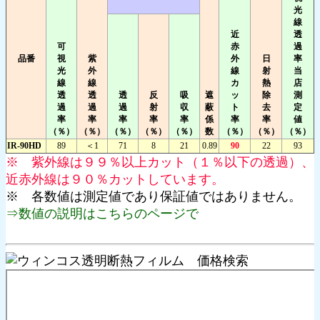
光
線
近
透
可
赤
過
品番
視
紫
外
日
率
光
外
線
射
当
線
線
カ
熱
店
透
透
透
反
吸
遮
ッ
除
測
過
過
過
射
収
蔽
ト
去
定
率
率
率
率
率
係
率
率
値
（％）
（％）
（％）
（％）
（％）
数
（％）
（％）
（％）
IR-90HD
89
＜1
71
8
21
0.89
90
22
93
※ 紫外線は９９％以上カット（１％以下の透過）、
近赤外線は９０％カットしています。
※ 各数値は測定値であり保証値ではありません。
⇒数値の説明はこちらのページで