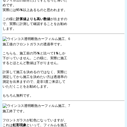
るフィルムの部分だけですともっと薄いた
めです。
実際には
95％
以上あるものと思われます。
この様に
計算値よりも高い数値
が出ますの
で、実際に計測して確認することをお勧め
します。
施工後のフロントガラスの透過率です。
こちらも、施工前の
75％
と比べて
1％
しか
下がっていません。この様に、実際に施工
するとほとんど数値は下がりません。
計算して施工を決めるのではなく、実際に
測定してから施工を決めたい方は透過率の
測定を出来ますので、是非1度ご来店して
いただくことをお勧めします。
もちろん無料です。
施工終了です。
フロントガラスが虹色になっていますが、
これは
虹彩現象
といって、フィルムを施工