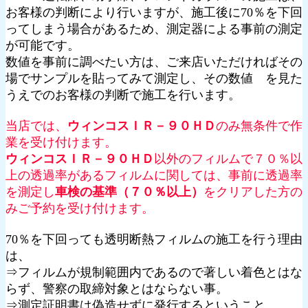
お客様の判断により行いますが、施工後に70％を下回
ってしまう場合があるため、測定器による事前の測定
が可能です。
数値を事前に調べたい方は、ご来店いただければその
場でサンプルを貼ってみて測定し、その数値 を見た
うえでのお客様の判断で施工を行います。
当店では、
ウィンコスＩＲ－９０ＨＤ
のみ無条件で作
業を受け付けます。
ウィンコスＩＲ－９０ＨＤ
以外のフィルムで７０％以
上の透過率があるフィルムに関しては、事前に透過率
を測定し
車検の基準（７０％以上）
をクリアした方の
みご予約を受け付けます。
70％を下回っても透明断熱フィルムの施工を行う理由
は、
⇒フィルムが規制範囲内であるので著しい着色とはな
らず、警察の取締対象とはならない事。
⇒測定証明書は偽造せずに発行するということ。