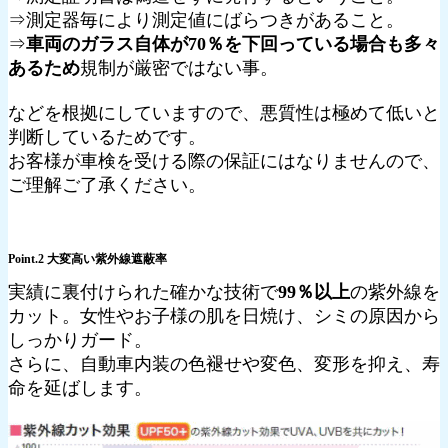
⇒測定器毎により測定値にばらつきがあること。
⇒
車両のガラス自体が70％を下回っている場合も多々
あるため
規制が厳密ではない事。
などを根拠にしていますので、悪質性は極めて低いと
判断しているためです。
お客様が車検を受ける際の保証にはなりませんので、
ご理解ご了承ください。
Point.2 大変高い紫外線遮蔽率
実績に裏付けられた確かな技術で
99％以上
の紫外線を
カット。女性やお子様の肌を日焼け、シミの原因から
しっかりガード。
さらに、自動車内装の色褪せや変色、変形を抑え、寿
命を延ばします。