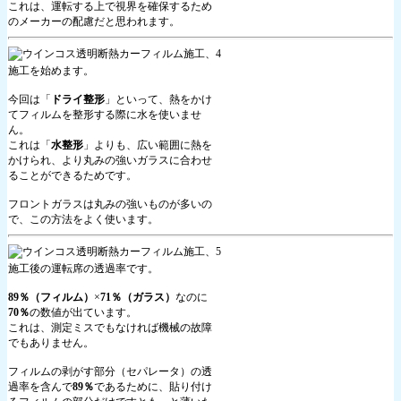
これは、運転する上で視界を確保するため
のメーカーの配慮だと思われます。
施工を始めます。
今回は「
ドライ整形
」といって、熱をかけ
てフィルムを整形する際に水を使いませ
ん。
これは「
水整形
」よりも、広い範囲に熱を
かけられ、より丸みの強いガラスに合わせ
ることができるためです。
フロントガラスは丸みの強いものが多いの
で、この方法をよく使います。
施工後の運転席の透過率です。
89％（フィルム）
×
71％（ガラス）
なのに
70％
の数値が出ています。
これは、測定ミスでもなければ機械の故障
でもありません。
フィルムの剥がす部分（セパレータ）の透
過率を含んで
89％
であるために、貼り付け