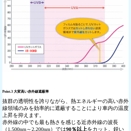
Point.3 大変高い赤外線遮蔽率
抜群の透明性を誇りながら、熱エネルギーの高い赤外
線領域のみを効率的に遮蔽することにより車内の温度
上昇を抑えます。
赤外線の中でも最も熱さを感じる近赤外線の波長
（1,500nm～2,200nm）では
90％以上
をカット。鋭い