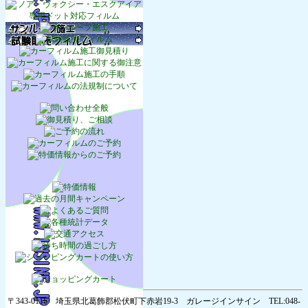
〒343-0116 埼玉県北葛飾郡松伏町下赤岩19-3 ガレージインサイン TEL:048-