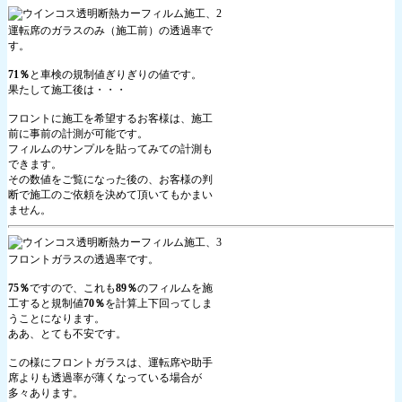
運転席のガラスのみ（施工前）の透過率で
す。
71％
と車検の規制値ぎりぎりの値です。
果たして施工後は・・・
フロントに施工を希望するお客様は、施工
前に事前の計測が可能です。
フィルムのサンプルを貼ってみての計測も
できます。
その数値をご覧になった後の、お客様の判
断で施工のご依頼を決めて頂いてもかまい
ません。
フロントガラスの透過率です。
75％
ですので、これも
89％
のフィルムを施
工すると規制値
70％
を計算上下回ってしま
うことになります。
ああ、とても不安です。
この様にフロントガラスは、運転席や助手
席よりも透過率が薄くなっている場合が
多々あります。