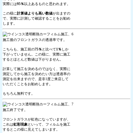
実際には
95％
以上あるものと思われます。
この様に
計算値よりも高い数値
が出ますの
で、実際に計測して確認することをお勧め
します。
施工後のフロントガラスの透過率です。
こちらも、施工前の
75％
と比べて
1％
しか
下がっていません。この様に、実際に施工
するとほとんど数値は下がりません。
計算して施工を決めるのではなく、実際に
測定してから施工を決めたい方は透過率の
測定を出来ますので、是非1度ご来店して
いただくことをお勧めします。
もちろん無料です。
施工終了です。
フロントガラスが虹色になっていますが、
これは
虹彩現象
といって、フィルムを施工
するとこの様に見えてしまいます。