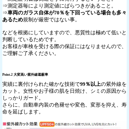
⇒測定器毎により測定値にばらつきがあること。
⇒
車両のガラス自体が70％を下回っている場合も多々
あるため
規制が厳密ではない事。
などを根拠にしていますので、悪質性は極めて低いと
判断しているためです。
お客様が車検を受ける際の保証にはなりませんので、
ご理解ご了承ください。
Point.2 大変高い紫外線遮蔽率
実績に裏付けられた確かな技術で
99％以上
の紫外線を
カット。女性やお子様の肌を日焼け、シミの原因から
しっかりガード。
さらに、自動車内装の色褪せや変色、変形を抑え、寿
命を延ばします。