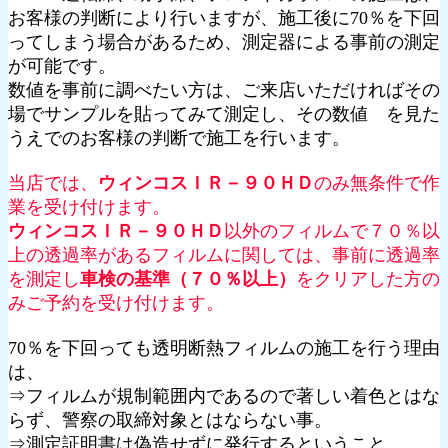
お客様の判断により行いますが、施工後に70％を下回
ってしまう場合があるため、測定器による事前の測定
が可能です。
数値を事前に調べたい方は、ご来店いただければその
場でサンプルを貼ってみて測定し、その数値 を見た
うえでのお客様の判断で施工を行います。
当店では、
ウィンコスＩＲ－９０ＨＤ
のみ無条件で作
業を受け付けます。
ウィンコスＩＲ－９０ＨＤ
以外のフィルムで７０％以
上の透過率があるフィルムに関しては、事前に透過率
を測定し
車検の基準（７０％以上）
をクリアした方の
みご予約を受け付けます。
70％を下回っても透明断熱フィルムの施工を行う理由
は、
⇒フィルムが規制範囲内であるので著しい着色とはな
らず、警察の取締対象とはならない事。
⇒測定証明書は偽造せずに発行するということ。