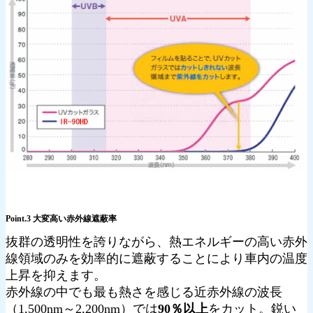
Point.3 大変高い赤外線遮蔽率
抜群の透明性を誇りながら、熱エネルギーの高い赤外
線領域のみを効率的に遮蔽することにより車内の温度
上昇を抑えます。
赤外線の中でも最も熱さを感じる近赤外線の波長
（1,500nm～2,200nm）では
90％以上
をカット。鋭い