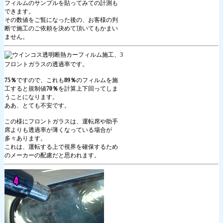
フィルムのサンプルを貼ってみての計測も
できます。
その数値をご覧になった後の、お客様の判
断で施工のご依頼を決めて頂いてもかまい
ません。
フロントガラスの透過率です。
75％
ですので、これも
89％
のフィルムを施
工すると規制値
70％
を計算上下回ってしま
うことになります。
ああ、とても不安です。
この様にフロントガラスは、運転席や助手
席よりも透過率が薄くなっている場合が
多々あります。
これは、運転する上で視界を確保するため
のメーカーの配慮だと思われます。