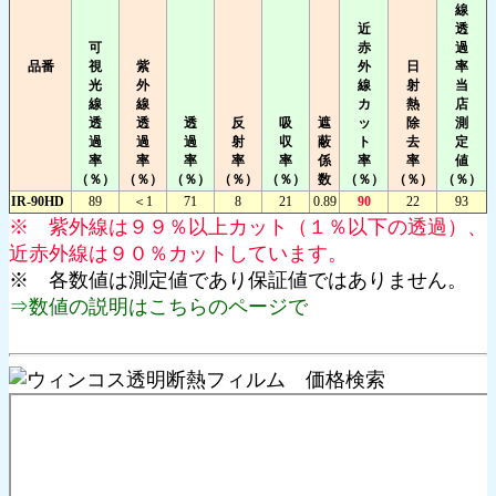
線
近
透
可
赤
過
品番
視
紫
外
日
率
光
外
線
射
当
線
線
カ
熱
店
透
透
透
反
吸
遮
ッ
除
測
過
過
過
射
収
蔽
ト
去
定
率
率
率
率
率
係
率
率
値
（％）
（％）
（％）
（％）
（％）
数
（％）
（％）
（％）
IR-90HD
89
＜1
71
8
21
0.89
90
22
93
※ 紫外線は９９％以上カット（１％以下の透過）、
近赤外線は９０％カットしています。
※ 各数値は測定値であり保証値ではありません。
⇒数値の説明はこちらのページで