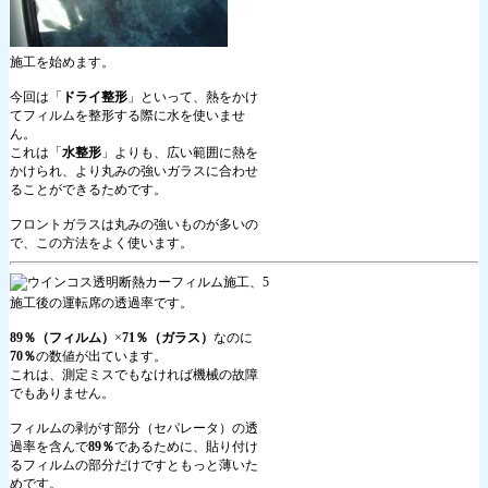
施工を始めます。
今回は「
ドライ整形
」といって、熱をかけ
てフィルムを整形する際に水を使いませ
ん。
これは「
水整形
」よりも、広い範囲に熱を
かけられ、より丸みの強いガラスに合わせ
ることができるためです。
フロントガラスは丸みの強いものが多いの
で、この方法をよく使います。
施工後の運転席の透過率です。
89％（フィルム）
×
71％（ガラス）
なのに
70％
の数値が出ています。
これは、測定ミスでもなければ機械の故障
でもありません。
フィルムの剥がす部分（セパレータ）の透
過率を含んで
89％
であるために、貼り付け
るフィルムの部分だけですともっと薄いた
めです。