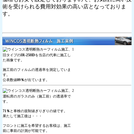
術を受けられる費用対効果の高い店となっておりま
す。
旧タイプの
IR-25HD
を当店の代車に施工し
た画像です。
施工前のフィルムの透過率を測定していま
す。
公表数値
89％
が出ています。
運転席のガラスのみ（施工前）の透過率で
す。
71％
と車検の規制値ぎりぎりの値です。
果たして施工後は・・・
フロントに施工を希望するお客様は、施工
前に事前の計測が可能です。