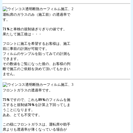
運転席のガラスのみ（施工前）の透過率で
す。
71％
と車検の規制値ぎりぎりの値です。
果たして施工後は・・・
フロントに施工を希望するお客様は、施工
前に事前の計測が可能です。
フィルムのサンプルを貼ってみての計測も
できます。
その数値をご覧になった後の、お客様の判
断で施工のご依頼を決めて頂いてもかまい
ません。
フロントガラスの透過率です。
75％
ですので、これも
89％
のフィルムを施
工すると規制値
70％
を計算上下回ってしま
うことになります。
ああ、とても不安です。
この様にフロントガラスは、運転席や助手
席よりも透過率が薄くなっている場合が