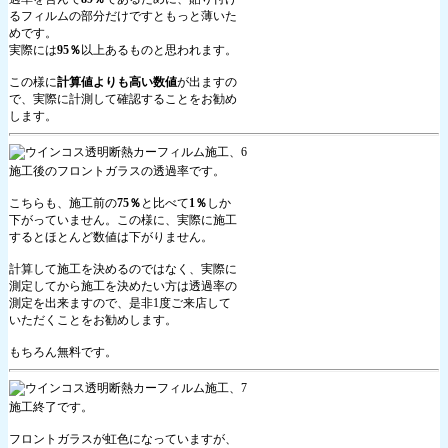
るフィルムの部分だけですともっと薄いた
めです。
実際には
95％
以上あるものと思われます。
この様に
計算値よりも高い数値
が出ますの
で、実際に計測して確認することをお勧め
します。
施工後のフロントガラスの透過率です。
こちらも、施工前の
75％
と比べて
1％
しか
下がっていません。この様に、実際に施工
するとほとんど数値は下がりません。
計算して施工を決めるのではなく、実際に
測定してから施工を決めたい方は透過率の
測定を出来ますので、是非1度ご来店して
いただくことをお勧めします。
もちろん無料です。
施工終了です。
フロントガラスが虹色になっていますが、