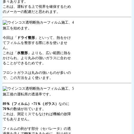
多々あります。
これは、運転する上で視界を確保するため
のメーカーの配慮だと思われます。
施工を始めます。
今回は「
ドライ整形
」といって、熱をかけ
てフィルムを整形する際に水を使いませ
ん。
これは「
水整形
」よりも、広い範囲に熱を
かけられ、より丸みの強いガラスに合わせ
ることができるためです。
フロントガラスは丸みの強いものが多いの
で、この方法をよく使います。
施工後の運転席の透過率です。
89％（フィルム）
×
71％（ガラス）
なのに
70％
の数値が出ています。
これは、測定ミスでもなければ機械の故障
でもありません。
フィルムの剥がす部分（セパレータ）の透
過率を含んで
89％
であるために、貼り付け