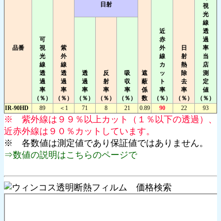
日射
視
光
線
近
透
可
赤
過
品番
視
紫
外
日
率
光
外
線
射
当
線
線
カ
熱
店
透
透
透
反
吸
遮
ッ
除
測
過
過
過
射
収
蔽
ト
去
定
率
率
率
率
率
係
率
率
値
（％）
（％）
（％）
（％）
（％）
数
（％）
（％）
（％）
IR-90HD
89
＜1
71
8
21
0.89
90
22
93
※ 紫外線は９９％以上カット（１％以下の透過）、
近赤外線は９０％カットしています。
※ 各数値は測定値であり保証値ではありません。
⇒数値の説明はこちらのページで