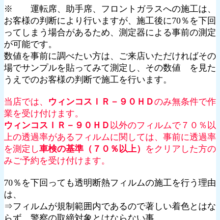
※ 運転席、助手席、フロントガラスへの施工は、
お客様の判断により行いますが、施工後に70％を下回
ってしまう場合があるため、測定器による事前の測定
が可能です。
数値を事前に調べたい方は、ご来店いただければその
場でサンプルを貼ってみて測定し、その数値 を見た
うえでのお客様の判断で施工を行います。
当店では、
ウィンコスＩＲ－９０ＨＤ
のみ無条件で作
業を受け付けます。
ウィンコスＩＲ－９０ＨＤ
以外のフィルムで７０％以
上の透過率があるフィルムに関しては、事前に透過率
を測定し
車検の基準（７０％以上）
をクリアした方の
みご予約を受け付けます。
70％を下回っても透明断熱フィルムの施工を行う理由
は、
⇒フィルムが規制範囲内であるので著しい着色とはな
らず、警察の取締対象とはならない事。