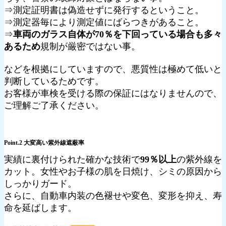
⇒測定証明書は偽造せずに発行するということ。
⇒測定器毎により測定値にばらつきがあること。
⇒
車両のガラス自体が70％を下回っている場合も多々
あるため
規制が厳密ではない事。
などを根拠にしていますので、悪質性は極めて低いと
判断しているためです。
お客様が車検を受ける際の保証にはなりませんので、
ご理解ご了承ください。
Point.2 大変高い紫外線遮蔽率
実績に裏付けられた確かな技術で
99％以上
の紫外線を
カット。女性やお子様の肌を日焼け、シミの原因から
しっかりガード。
さらに、自動車内装の色褪せや変色、変形を抑え、寿
命を延ばします。