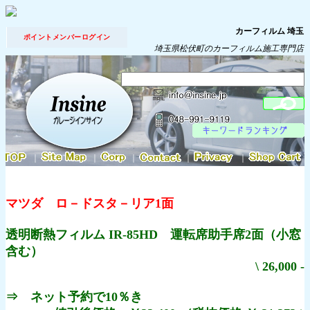
カーフィルム 埼玉
ポイントメンバーログイン
埼玉県松伏町のカーフィルム施工専門店
｜
｜
｜
｜
｜
マツダ ロ－ドスタ－リア1面
透明断熱フィルム IR-85HD 運転席助手席2面（小窓
含む）
\ 26,000 -
⇒ ネット予約で10％き