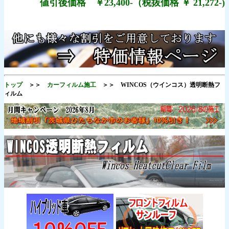
値引後価格 ￥23,400-（税抜価格 ￥ 21,272-)
トップ
＞＞
カーフィルム施工
＞＞ WINCOS（ウインコス）透明断熱フ
ィルム