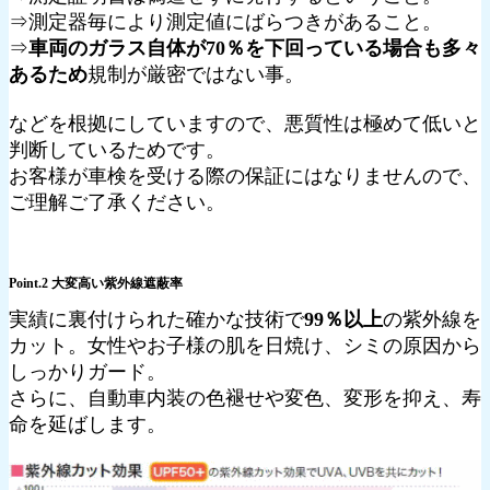
⇒測定器毎により測定値にばらつきがあること。
⇒
車両のガラス自体が70％を下回っている場合も多々
あるため
規制が厳密ではない事。
などを根拠にしていますので、悪質性は極めて低いと
判断しているためです。
お客様が車検を受ける際の保証にはなりませんので、
ご理解ご了承ください。
Point.2 大変高い紫外線遮蔽率
実績に裏付けられた確かな技術で
99％以上
の紫外線を
カット。女性やお子様の肌を日焼け、シミの原因から
しっかりガード。
さらに、自動車内装の色褪せや変色、変形を抑え、寿
命を延ばします。