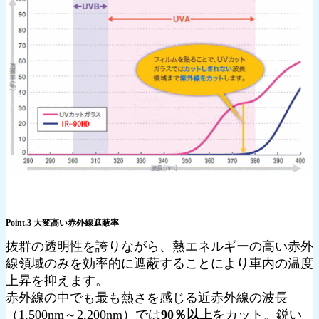
Point.3 大変高い赤外線遮蔽率
抜群の透明性を誇りながら、熱エネルギーの高い赤外
線領域のみを効率的に遮蔽することにより車内の温度
上昇を抑えます。
赤外線の中でも最も熱さを感じる近赤外線の波長
（1,500nm～2,200nm）では
90％以上
をカット。鋭い