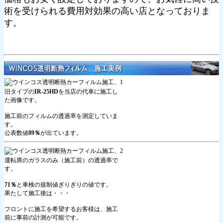
術を受けられる費用対効果の高い店となっておりま
す。
旧タイプの
IR-25HD
を当店の代車に施工し
た画像です。
施工前のフィルムの透過率を測定していま
す。
公表数値
89％
が出ています。
運転席のガラスのみ（施工前）の透過率で
す。
71％
と車検の規制値ぎりぎりの値です。
果たして施工後は・・・
フロントに施工を希望するお客様は、施工
前に事前の計測が可能です。