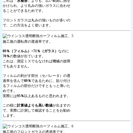
これは「
水整形
」よりも、広い範囲に熱を
かけられ、より丸みの強いガラスに合わせ
ることができるためです。
フロントガラスは丸みの強いものが多いの
で、この方法をよく使います。
施工後の運転席の透過率です。
89％（フィルム）
×
71％（ガラス）
なのに
70％
の数値が出ています。
これは、測定ミスでもなければ機械の故障
でもありません。
フィルムの剥がす部分（セパレータ）の透
過率を含んで
89％
であるために、貼り付け
るフィルムの部分だけですともっと薄いた
めです。
実際には
95％
以上あるものと思われます。
この様に
計算値よりも高い数値
が出ますの
で、実際に計測して確認することをお勧め
します。
施工後のフロントガラスの透過率です。