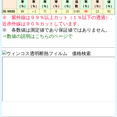
率
率
率
率
率
係
率
率
値
（％）
（％）
（％）
（％）
（％）
数
（％）
（％）
（％）
IR-90HD
89
＜1
71
8
21
0.89
90
22
93
※ 紫外線は９９％以上カット（１％以下の透過）、
近赤外線は９０％カットしています。
※ 各数値は測定値であり保証値ではありません。
⇒数値の説明はこちらのページで