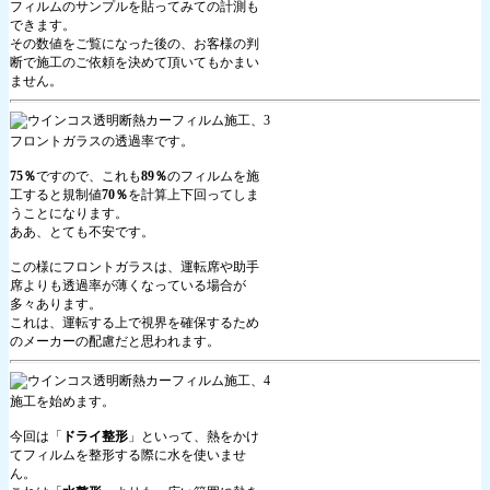
フィルムのサンプルを貼ってみての計測も
できます。
その数値をご覧になった後の、お客様の判
断で施工のご依頼を決めて頂いてもかまい
ません。
フロントガラスの透過率です。
75％
ですので、これも
89％
のフィルムを施
工すると規制値
70％
を計算上下回ってしま
うことになります。
ああ、とても不安です。
この様にフロントガラスは、運転席や助手
席よりも透過率が薄くなっている場合が
多々あります。
これは、運転する上で視界を確保するため
のメーカーの配慮だと思われます。
施工を始めます。
今回は「
ドライ整形
」といって、熱をかけ
てフィルムを整形する際に水を使いませ
ん。