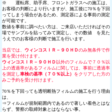
※ 運転席、助手席、フロントガラスへの施工は、
お客様の判断により行いますが、施工後に70％を下回
ってしまう場合があるため、測定器による事前の測定
が可能です。
数値を事前に調べたい方は、ご来店いただければその
場でサンプルを貼ってみて測定し、その数値 を見た
うえでのお客様の判断で施工を行います。
当店では、
ウィンコスＩＲ－９０ＨＤ
のみ無条件で作
業を受け付けます。
ウィンコスＩＲ－９０ＨＤ
以外のフィルムで７０％以
上の透過率があるフィルムに関しては、事前に透過率
を測定し
車検の基準（７０％以上）
をクリアした方の
みご予約を受け付けます。
70％を下回っても透明断熱フィルムの施工を行う理由
は、
⇒フィルムが規制範囲内であるので著しい着色とはな
らず、警察の取締対象とはならない事。