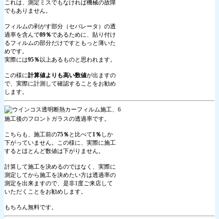
これは、測定ミスでもなければ機械の故障
でもありません。
フィルムの剥がす部分（セパレータ）の透
過率を含んで
89％
であるために、貼り付け
るフィルムの部分だけですともっと薄いた
めです。
実際には
95％
以上あるものと思われます。
この様に
計算値よりも高い数値
が出ますの
で、実際に計測して確認することをお勧め
します。
施工後のフロントガラスの透過率です。
こちらも、施工前の
75％
と比べて
1％
しか
下がっていません。この様に、実際に施工
するとほとんど数値は下がりません。
計算して施工を決めるのではなく、実際に
測定してから施工を決めたい方は透過率の
測定を出来ますので、是非1度ご来店して
いただくことをお勧めします。
もちろん無料です。