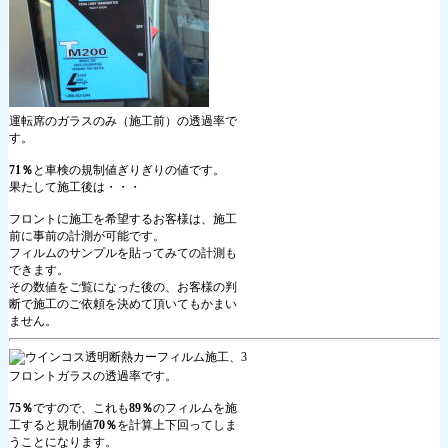
運転席のガラスのみ（施工前）の透過率で
す。
71％
と車検の規制値ぎりぎりの値です。
果たして施工後は・・・
フロントに施工を希望するお客様は、施工
前に事前の計測が可能です。
フィルムのサンプルを貼ってみての計測も
できます。
その数値をご覧になった後の、お客様の判
断で施工のご依頼を決めて頂いてもかまい
ません。
フロントガラスの透過率です。
75％
ですので、これも
89％
のフィルムを施
工すると規制値
70％
を計算上下回ってしま
うことになります。