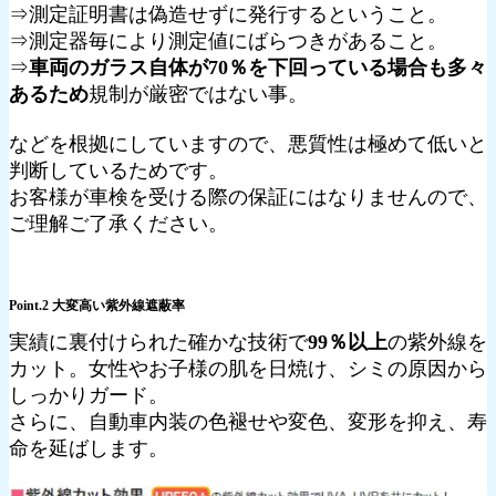
⇒測定証明書は偽造せずに発行するということ。
⇒測定器毎により測定値にばらつきがあること。
⇒
車両のガラス自体が70％を下回っている場合も多々
あるため
規制が厳密ではない事。
などを根拠にしていますので、悪質性は極めて低いと
判断しているためです。
お客様が車検を受ける際の保証にはなりませんので、
ご理解ご了承ください。
Point.2 大変高い紫外線遮蔽率
実績に裏付けられた確かな技術で
99％以上
の紫外線を
カット。女性やお子様の肌を日焼け、シミの原因から
しっかりガード。
さらに、自動車内装の色褪せや変色、変形を抑え、寿
命を延ばします。