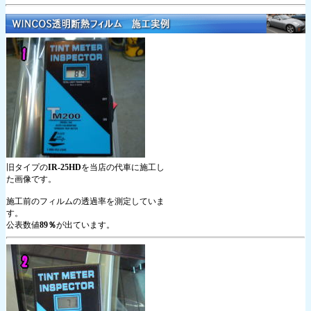
旧タイプの
IR-25HD
を当店の代車に施工し
た画像です。
施工前のフィルムの透過率を測定していま
す。
公表数値
89％
が出ています。