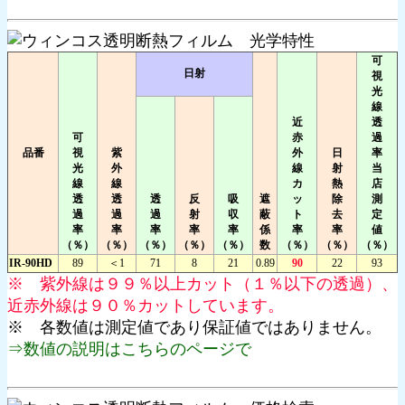
可
日射
視
光
線
近
透
可
赤
過
品番
視
紫
外
日
率
光
外
線
射
当
線
線
カ
熱
店
透
透
透
反
吸
遮
ッ
除
測
過
過
過
射
収
蔽
ト
去
定
率
率
率
率
率
係
率
率
値
（％）
（％）
（％）
（％）
（％）
数
（％）
（％）
（％）
IR-90HD
89
＜1
71
8
21
0.89
90
22
93
※ 紫外線は９９％以上カット（１％以下の透過）、
近赤外線は９０％カットしています。
※ 各数値は測定値であり保証値ではありません。
⇒数値の説明はこちらのページで