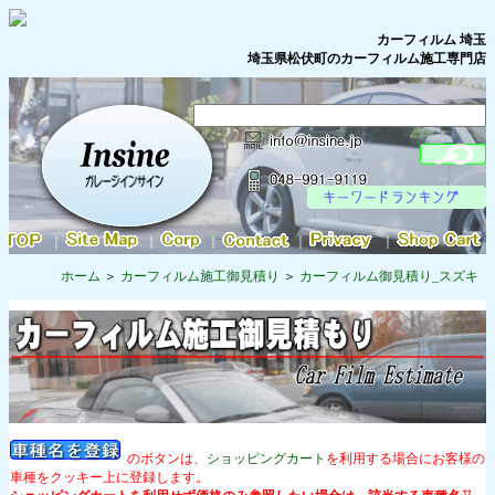
カーフィルム 埼玉
埼玉県松伏町のカーフィルム施工専門店
｜
｜
｜
｜
｜
ホーム
カーフィルム施工御見積り
カーフィルム御見積り_スズキ
のボタンは、
ショッピングカート
を利用する場合にお客様の
車種をクッキー上に登録します。