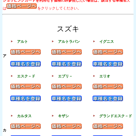
ショッピングカートを利用せず価格のみ参照したい場合は、該当する車種名
又
は
をクリックしてください。
スズキ
アルト
アルトラパン
イグニス
ア
エスク－ド
エブリ－
エリオ
カルタス
キザシ
グランドエスク－ド
カ